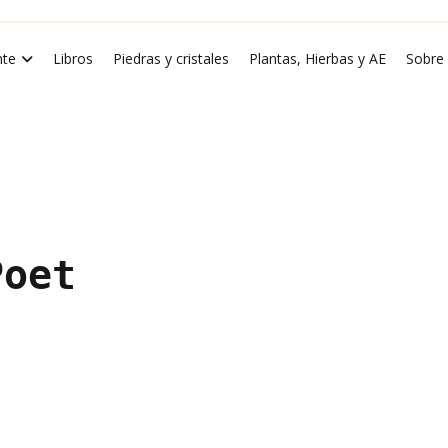
rde Luna
te
Libros
Piedras y cristales
Plantas, Hierbas y AE
Sobre
Poet