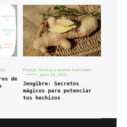
Plantas, hierbas y aceites esenciales
024
junio 24, 2023
ros de
Jengibre: Secretos
o
mágicos para potenciar
tus hechizos