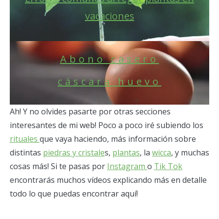
vacaciones
Abono casero
cáscara huevo
Ah! Y no olvides pasarte por otras secciones
interesantes de mi web! Poco a poco iré subiendo los
rituales
que vaya haciendo, más información sobre
distintas
piedras y cristale
s,
plantas
, la
wicca
, y muchas
cosas más! Si te pasas por
Instagram
o
Tik Tok
encontrarás muchos vídeos explicando más en detalle
todo lo que puedas encontrar aquí!