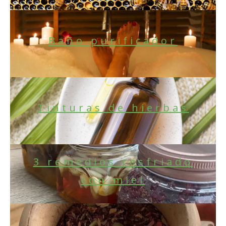
Baño purificador
Tinturas de hierbas
3 remedios resfriado
con miel