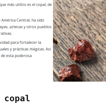
que más utilizo es el copal, de
e América Central, ha sido
mayas, aztecas y otros pueblos
ativas.
cidad para fortalecer la
uales y prácticas mágicas. Así
s de esta poderosa
 copal