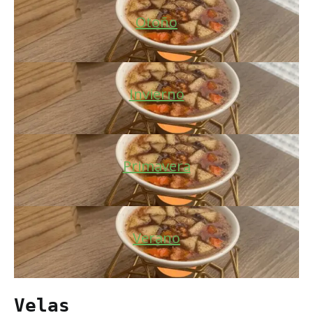
Otoño
Invierno
Primavera
Verano
Velas