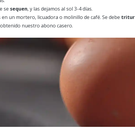
as.
ue se
sequen
, y las dejamos al sol 3-4 días.
en un mortero, licuadora o molinillo de café. Se debe
tritu
 obtenido nuestro abono casero.