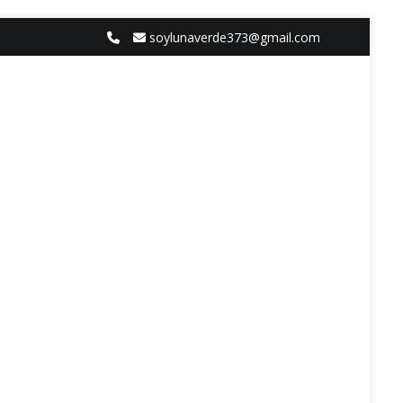
soylunaverde373@gmail.com