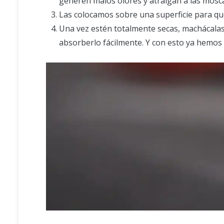
generen malos olores y atraigan a las mosc
Las colocamos sobre una superficie para q
Una vez estén totalmente secas, machácalas 
absorberlo fácilmente. Y con esto ya hemos