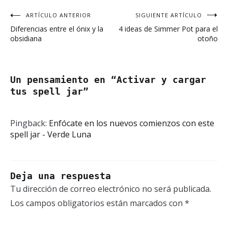
ARTÍCULO ANTERIOR
SIGUIENTE ARTÍCULO
Navegación
Diferencias entre el ónix y la
4 ideas de Simmer Pot para el
de
obsidiana
otoño
entradas
Un pensamiento en “
Activar y cargar
tus spell jar
”
Pingback:
Enfócate en los nuevos comienzos con este
spell jar - Verde Luna
Deja una respuesta
Tu dirección de correo electrónico no será publicada.
Los campos obligatorios están marcados con
*