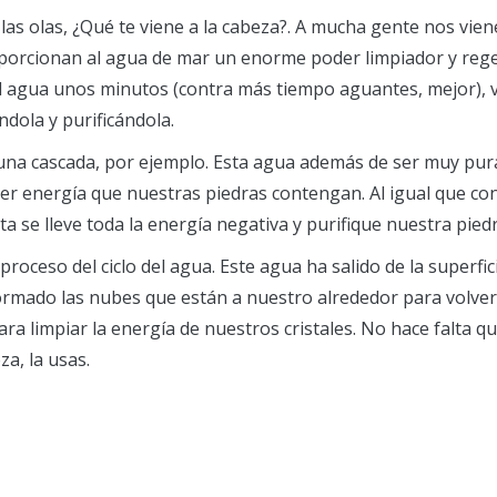
as olas, ¿Qué te viene a la cabeza?. A mucha gente nos vien
roporcionan al agua de mar un enorme poder limpiador y rege
el agua unos minutos (contra más tiempo aguantes, mejor), 
ndola y purificándola.
una cascada, por ejemplo. Esta agua además de ser muy pura
ier energía que nuestras piedras contengan. Al igual que con 
a se lleve toda la energía negativa y purifique nuestra piedr
l proceso del ciclo del agua. Este agua ha salido de la superfi
ormado las nubes que están a nuestro alrededor para volver 
ara limpiar la energía de nuestros cristales. No hace falta qu
a, la usas.