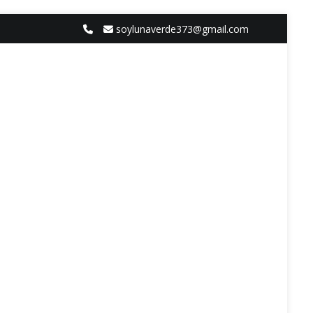
soylunaverde373@gmail.com