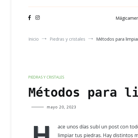
Ve
Mágicamen
Inicio
Piedras y cristales
Métodos para limpiar
PIEDRAS Y CRISTALES
Métodos para l
Verde
mayo 20, 2023
Luna
H
ace unos días subí un post con tod
limpiar tus piedras. Hay distintos 