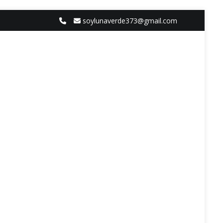
soylunaverde373@gmail.com