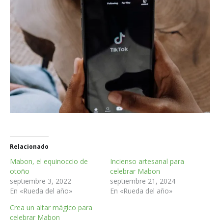
Relacionado
Mabon, el equinoccio de
Incienso artesanal para
otoño
celebrar Mabon
septiembre 3, 2022
septiembre 21, 2024
En «Rueda del año»
En «Rueda del año»
Crea un altar mágico para
celebrar Mabon