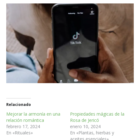
Relacionado
Mejorar la armonía en una
Propiedades mágicas de la
relación romántica
Rosa de Jericó
febrero 17, 2024
enero 10, 2024
En «Rituales»
En «Plantas, hierbas y
aceites esenciales»