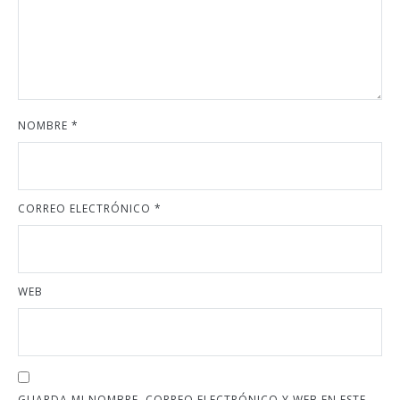
NOMBRE
*
CORREO ELECTRÓNICO
*
WEB
GUARDA MI NOMBRE, CORREO ELECTRÓNICO Y WEB EN ESTE