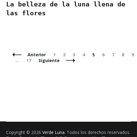
La belleza de la luna llena de
las flores
Navegación
Página
Página
Página
Página
Página
Página
Página
Página
Pá
Anterior
1
2
3
4
5
6
7
8
9
de
Página
…
17
Siguiente
entradas
Copyright © 2026
Verde Luna
. Todos los derechos reservados.