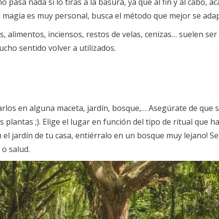
o pasa nada si lo tiras a la basura, ya que al fin y al cabo,
 la magia es muy personal, busca el método que mejor se adapt
as, alimentos, inciensos, restos de velas, cenizas… suelen s
cho sentido volver a utilizados.
rlos en alguna maceta, jardín, bosque,… Asegúrate de que 
 plantas ;). Elige el lugar en función del tipo de ritual que 
 el jardín de tu casa, entiérralo en un bosque muy lejano! Se
 o salud.