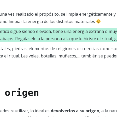
una vez realizado el propósito, se limpia energéticamente y
o limpiar la energía de los distintos materiales
gética sigue siendo elevada, tiene una energía extraña o muy
rabajos. Regálaselo a la persona a la que le hiciste el ritual,
stales, piedras, elementos de religiones o creencias como son
za el ritual. Las velas, botellas, muñecos,… también se pueden
 origen
des reutilizar, lo ideal es
devolverlos a su origen
, a la na