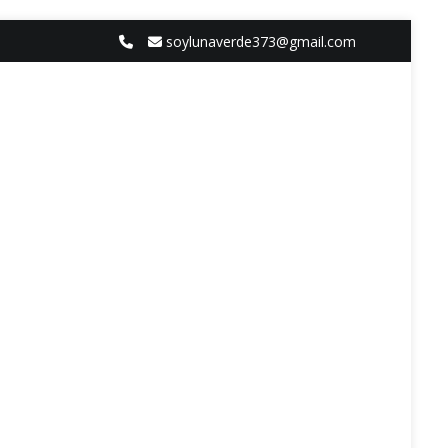
soylunaverde373@gmail.com