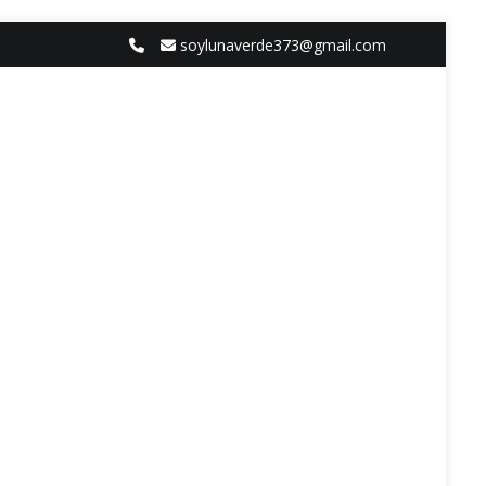
soylunaverde373@gmail.com