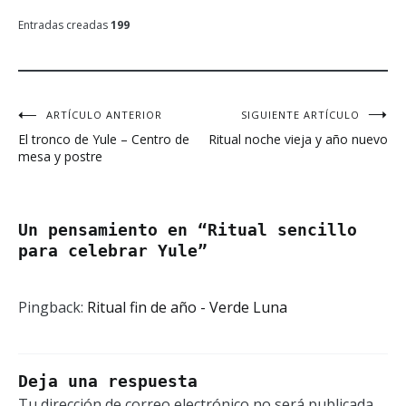
Entradas creadas
199
ARTÍCULO ANTERIOR
SIGUIENTE ARTÍCULO
Navegación
El tronco de Yule – Centro de
Ritual noche vieja y año nuevo
de
mesa y postre
entradas
Un pensamiento en “
Ritual sencillo
para celebrar Yule
”
Pingback:
Ritual fin de año - Verde Luna
Deja una respuesta
Tu dirección de correo electrónico no será publicada.