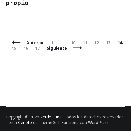
propio
Navegación
Página
Página
Página
Página
Página
Págin
P
Anterior
1
…
10
11
12
13
14
de
Página
Página
15
16
17
Siguiente
entradas
Copyright © 2026
Verde Luna
. Todos los derechos reservados.
Tema
Cenote
de ThemeGrill. Funciona con
WordPress
.